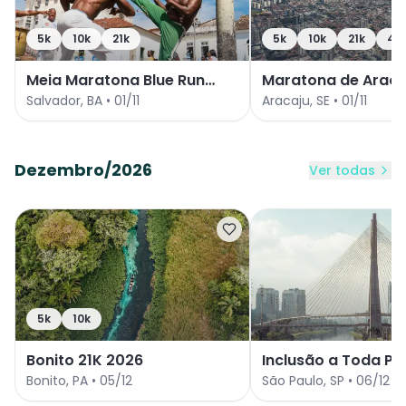
5k
10k
21k
5k
10k
21k
42
Meia Maratona Blue Run
Maratona de Araca
Salvador 2026
Salvador
,
BA
•
01/11
Aracaju
,
SE
•
01/11
Dezembro/2026
Ver todas
5k
10k
Bonito 21K 2026
Inclusão a Toda Pr
2026
Bonito
,
PA
•
05/12
São Paulo
,
SP
•
06/12