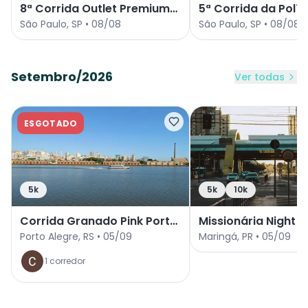
8ª Corrida Outlet Premium
5ª Corrida da Políci
São Paulo 2026
2026
São Paulo
,
SP
•
08/08
São Paulo
,
SP
•
08/08
Setembro/2026
Ver todas
ESGOTADO
5k
5k
10k
Corrida Granado Pink Porto
Missionária Night R
Alegre 2026
Edição
Porto Alegre
,
RS
•
05/09
Maringá
,
PR
•
05/09
1
corredor