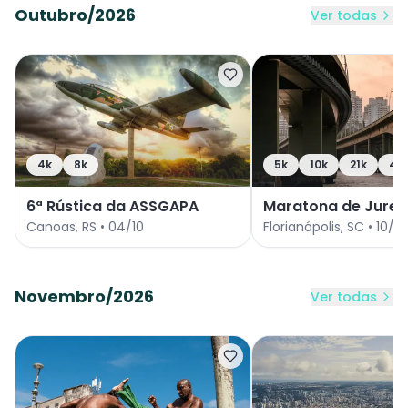
Outubro/2026
Ver todas
4k
8k
5k
10k
21k
42
6ª Rústica da ASSGAPA
Maratona de Jurerê
Hospital SOS Cárdi
Canoas
,
RS
•
04/10
Florianópolis
,
SC
•
10/10
Novembro/2026
Ver todas