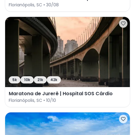
Florianópolis
,
SC
•
30/08
5k
10k
21k
42k
Maratona de Jurerê | Hospital SOS Cárdio
Florianópolis
,
SC
•
10/10