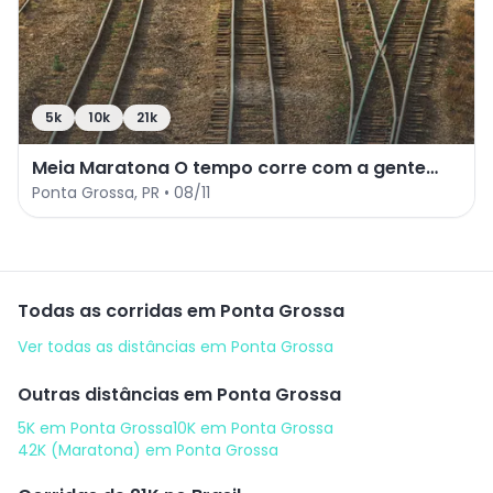
5k
10k
21k
Meia Maratona O tempo corre com a gente
Unimed Ponta Grossa 2026
Ponta Grossa
,
PR
•
08/11
Todas as corridas em
Ponta Grossa
Ver todas as distâncias em
Ponta Grossa
Outras distâncias em
Ponta Grossa
5K
em
Ponta Grossa
10K
em
Ponta Grossa
42K (Maratona)
em
Ponta Grossa